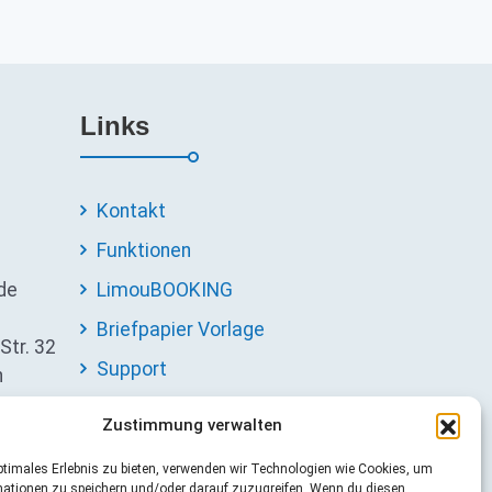
Links
Kontakt
Funktionen
de
LimouBOOKING
Briefpapier Vorlage
Str. 32
Support
n
Impressum
Zustimmung verwalten
Datenschutzerklärung
ptimales Erlebnis zu bieten, verwenden wir Technologien wie Cookies, um
AGB
mationen zu speichern und/oder darauf zuzugreifen. Wenn du diesen