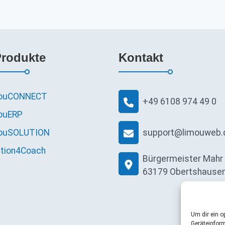
Produkte
Kontakt
ouCONNECT
+49 6108 974 49 0
ouERP
ouSOLUTION
support@limouweb.
ution4Coach
Bürgermeister Mahr 
63179 Obertshause
Um dir ein o
Geräteinfor