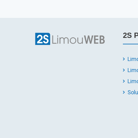
2S 
Lim
Lim
Lim
Sol